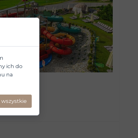
im
y ich do
chu na
 wszystkie