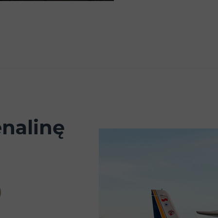
enalinę