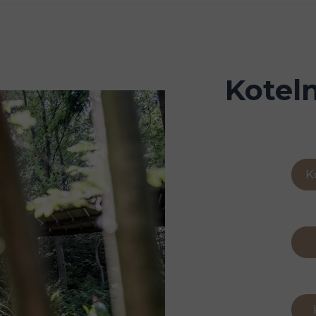
Koteln
K