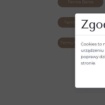
Terma Bania
Zgod
Termy Bukovina
Termy Gorący Potok
Cookies to 
urządzeniu 
poprawy dzia
stronie.