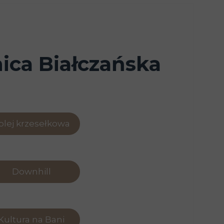
ica Białczańska
olej krzesełkowa
Downhill
Kultura na Bani