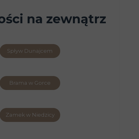
ści na zewnątrz
Spływ Dunajcem
Brama w Gorce
Zamek w Niedzicy