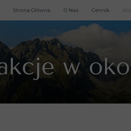
Strona Główna
O Nas
Cennik
Atr
akcje w oko